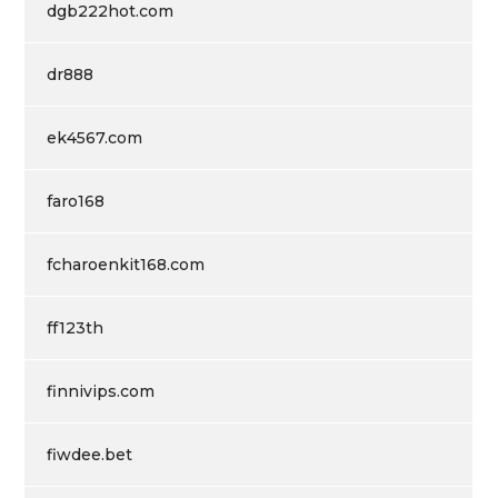
dgb222hot.com
dr888
ek4567.com
faro168
fcharoenkit168.com
ff123th
finnivips.com
fiwdee.bet