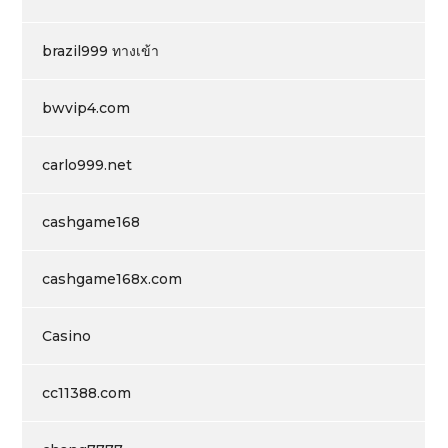
brazil999 ทางเข้า
bwvip4.com
carlo999.net
cashgame168
cashgame168x.com
Casino
cc11388.com