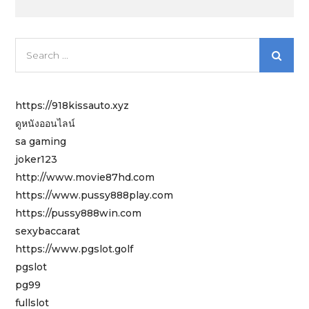
Search
for:
https://918kissauto.xyz
ดูหนังออนไลน์
sa gaming
joker123
http://www.movie87hd.com
https://www.pussy888play.com
https://pussy888win.com
sexybaccarat
https://www.pgslot.golf
pgslot
pg99
fullslot