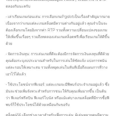
ดลองกันนะครับ
• เล่าเรียนเกมก่อนเล่น: การเลือกเกมPgslotเป็นเรื่องสำคัญมากมาย
เนื่องจากว่าเกมแต่ละเกมสล็อตมีความต่างกันอยู่แล้ว คุณจำเป็นจะ
ต้องเลือกเกมโดยอิงจากค่า RTP รวมทั้งความเปลี่ยนแปลงของเกม
ให้เพิ่มขึ้นเรื่อยๆ รวมถึงทดลองเล่นเกมสล็อตฟรีเพื่อเรียนเกมให้ดีขึ้น
ด้วย
• จัดการเงินทุน: การเล่นเกมที่ดีจะต้องมีการจัดการเงินลงทุนที่ดีด้วย
คุณต้องระบุงบประมาณสำหรับในการเล่นให้ชัดแจ้ง แบ่งการพนัน
แต่ละรอบให้เหมาะสม รวมทั้งหยุดเล่นในทันทีเมื่อถึงแผนการที่วาง
เอาไว้ได้แล้ว
• ใช้ประโยชน์จากฟีเจอร์: แต่ละเกมจะมีฟีพบร์ประจำเกมอยู่แล้ว ซึ่ง
มันจะช่วยเพิ่มจังหวะสำหรับการชนะให้กับคุณเพิ่มมากขึ้น เป็นต้น
ว่า ฟีเจอร์ฟรีสปิน ฟีเจอร์โบนัส หรือแม้แต่บางเกมสล็อตที่มีการซื้อฟี
พบร์ก็ใช้ประโยชน์ได้ด้วยเหมือนกันขอรับ
สล็อต456 เลือกช่วงเวลาสำหรับเพื่อการเล่น: ผู้เล่นหลายคนมีความ