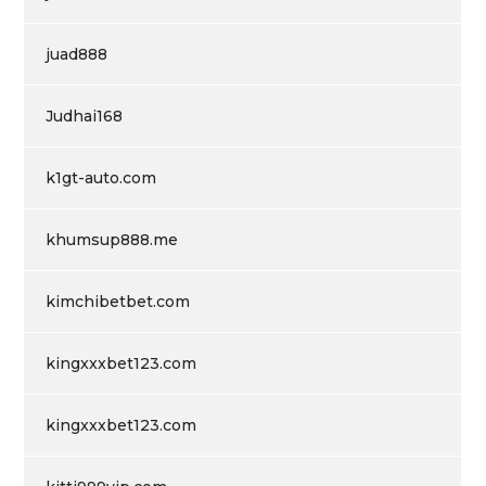
juad888
Judhai168
k1gt-auto.com
khumsup888.me
kimchibetbet.com
kingxxxbet123.com
kingxxxbet123.com