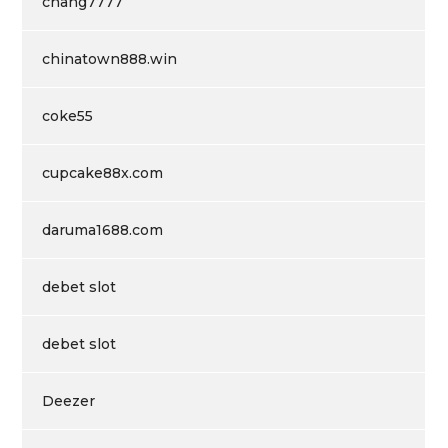
chang7777
chinatown888.win
coke55
cupcake88x.com
daruma1688.com
debet slot
debet slot
Deezer