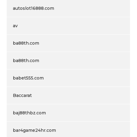
autoslot16888.com
av
ba88th.com
ba88th.com
babet555.com
Baccarat
baj88thbz.com
bar4game24hr.com