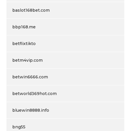
baslot168bet.com
bbp168.me
betflixtikto
betm4vip.com
betwin6666.com
betworld369hot.com
bluewin8888.info
bng55