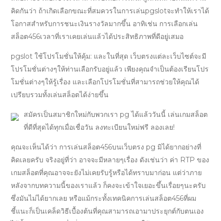
คิดกันว่า ถ้าเกิดเลือกขณะที่สมควรในการเล่นpgslotจะทำให้เราได้
โอกาสสำหรับการชนะเงินรางวัลมากขึ้น อาทิเช่น การเลือกเล่น
สล็อต456เวลาที่เราเคยเล่นแล้วได้ประสิทธิภาพที่ดีอยู่เสมอ
pgslot ใช้โปรโมชั่นให้คุ้ม: และในที่สุด เว็บตรงแต่ละเว็บไซต์จะมี
โปรโมชั่นต่างๆให้ท่านเลือกรับอยู่แล้ว เพียงคุณจำเป็นต้องเรียนโปร
โมชั่นต่างๆให้รู้เรื่อง และเลือกโปรโมชั่นที่สามารถช่วยให้คุณได้
เปรียบรวมทั้งเล่นสล็อตได้ง่ายขึ้น
สมัครเป็นสมาชิกใหม่กับพวกเรา pg ได้แล้ววันนี้ เล่นเกมสล็อต
ที่ดีที่สุดได้ทุกเมื่อเชื่อวัน ลงทะเบียนใหม่ฟรี ลองเลย!
คุณจะเห็นได้ว่า การเล่นสล็อต456บนเว็บตรง pg มิได้ยากอย่างที่
คิดเลยครับ จริงอยู่ที่ว่า อาจจะมีหลายๆเรื่อง ดังเช่นว่า ค่า RTP ของ
เกมสล็อตที่คุณอาจจะยังไม่เคยรับรู้หรือได้ทราบมาก่อน แต่ว่าภาย
หลังจากบทความนี้ของเราแล้ว ก็คงจะเข้าใจเยอะขึ้นเรื่อยๆนะครับ
ซึ่งมันไม่ได้ยากเลย หรือแม้กระทั้งเทคนิคการเล่นสล็อต456ที่ผม
ชี้แนะก็เป็นเคล็ดวิธีเบื้องต้นที่คุณสามารถเอามาประยุกต์กับตนเอง