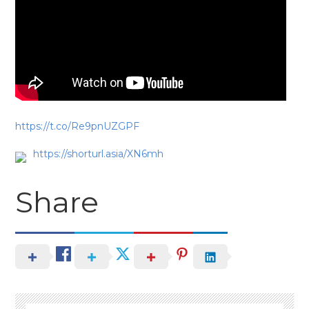
https://t.co/Re9pnUZGPF
https://shorturl.asia/XN6mh
Share