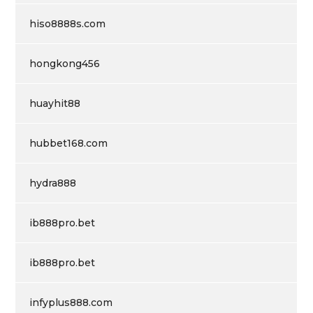
hiso8888s.com
hongkong456
huayhit88
hubbet168.com
hydra888
ib888pro.bet
ib888pro.bet
infyplus888.com