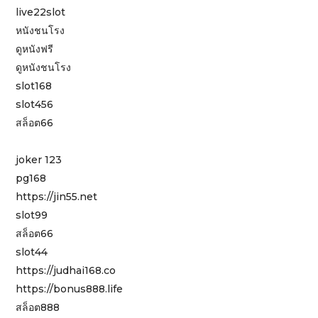
live22slot
หนังชนโรง
ดูหนังฟรี
ดูหนังชนโรง
slot168
slot456
สล็อต66
joker 123
pg168
https://jin55.net
slot99
สล็อต66
slot44
https://judhai168.co
https://bonus888.life
สล็อต888