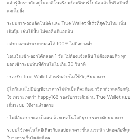
แล้วรู้สึกราวกับอยู่ในคาสิโนจริง พร้อมฟีพบร์โบนัสแล้วก็ฟรีสปินที่
แจกไม่ยั้ง
ระบบฝาก-ถอนอัตโนมัติ และ True Wallet ที่เร็วที่สุดในไทย เพิ่ม
เติมปุ๊บ เล่นได้ปั๊บ ไม่ขอคืนดีแอดมิน
• ฝาก-ถอนผ่านระบบออโต้ 100% ไม่มีอย่างต่ำ
โอนเงินเข้า-ออกได้ตลอด 1 วัน ไม่ต้องแจ้งสลิป ไม่ต้องคอยคิว ทุก
ยอดเข้าระบบทันทีด้านในไม่เกิน 30 วินาที
• รองรับ True Wallet สำหรับสายไม่ใช้บัญชีธนาคาร
ผู้ใดกันแน่ไม่มีบัญชีธนาคารไม่จำเป็นที่จะต้องมาวิตกกังวลหรือกลุ้ม
ใจ เพราะเหตุว่า happy168 รองรับการเติมผ่าน True Wallet แบบ
เต็มระบบ ใช้งานง่ายดาย
• ไม่มีอันตรายและก็แม่น ด้วยเทคโนโลยีธุรกรรมระดับธนาคาร
ระบบใช้เทคโนโลยีเดียวกับแอปธนาคารชั้นแนวหน้า ปลอดภัยที่สุด
ในวงการเว็บไซต์สล็อต