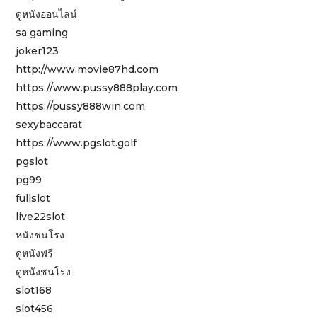
ดูหนังออนไลน์
sa gaming
joker123
http://www.movie87hd.com
https://www.pussy888play.com
https://pussy888win.com
sexybaccarat
https://www.pgslot.golf
pgslot
pg99
fullslot
live22slot
หนังชนโรง
ดูหนังฟรี
ดูหนังชนโรง
slot168
slot456