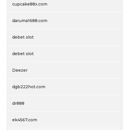
cupcake88x.com
daruma1688.com
debet slot
debet slot
Deezer
dgb222hot.com
dr888
ek4567.com