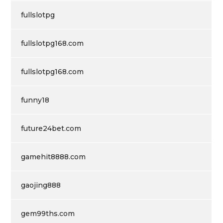
fullslotpg
fullslotpg168.com
fullslotpg168.com
funny18
future24bet.com
gamehit8888.com
gaojing888
gem99ths.com