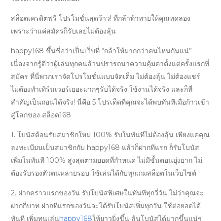
สล็อตเครดิตฟรี โปรโมชั่นสุดว้าว! ที่กล้าท้าทายให้คุณทดลอง
เพราะว่าแค่สมัครก็รับเลยไม่ต้องลุ้น
happy168 ขึ้นชื่อว่าเป็นเว็บที่ “กล้าให้มากกว่าคนไหนกันแน่”
เนื่องจากรู้ดีว่าผู้เล่นทุกคนล้วนปรารถนาความคุ้มค่าตั้งแต่ครั้งแรกที่
สมัคร ที่นี่พวกเราจัดโปรโมชั่นแบบจัดเต็ม ไม่ต้องลุ้น ไม่ต้องแชร์
ไม่ต้องทำเทิร์นเวอร์เยอะมากๆรับได้จริง ใช้งานได้จริง และก็ที่
สำคัญเป็นถอนได้จริง! นี่คือ 5 โปรเด็ดที่คุณจะได้พบทันทีเมื่อก้าวเข้า
สู่โลกของ สล็อต168
1. โบนัสต้อนรับสมาชิกใหม่ 100% รับในทันทีไม่ต้องลุ้น เพียงแค่คุณ
ลงทะเบียนเป็นสมาชิกกับ happy168 แล้วก็ฝากทีแรก ก็รับโบนัส
เพิ่มในทันที 100% สูงสุดตามยอดที่กำหนด ไม่มีขั้นตอนยุ่งยาก ไม่
ต้องรับรองตัวตนหลายรอบ ใช้เล่นได้กับทุกเกมสล็อตในเว็บไซต์
2. ฝากคราวแรกของวัน รับโบนัสพิเศษในทันทีทุกวี่วัน ไม่ว่าคุณจะ
ฝากกี่บาท ฝากทีแรกของวันจะได้รับโบนัสเพิ่มทุกวัน ใช้ต่อยอดได้
ทันที เพิ่มทุนเล่น
happy168
ให้ยาวยิ่งขึ้น ลุ้นโบนัสได้มากขึ้นแน่ๆ