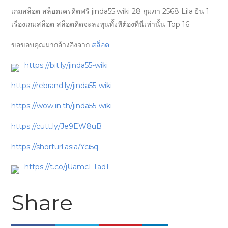
เกมสล็อต สล็อตเครดิตฟรี jinda55.wiki 28 กุมภา 2568 Lila ยืน 1
เรื่องเกมสล็อต สล็อตคิดจะลงทุนทั้งทีต้องที่นี่เท่านั้น Top 16
ขอขอบคุณมากอ้างอิงจาก
สล็อต
https://bit.ly/jinda55-wiki
https://rebrand.ly/jinda55-wiki
https://wow.in.th/jinda55-wiki
https://cutt.ly/Je9EW8uB
https://shorturl.asia/Yci5q
https://t.co/jUamcFTad1
Share