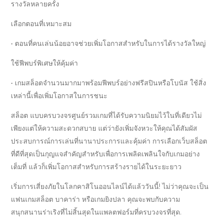
รางวัลหลายครั้ง
เลือกตอนที่เหมาะสม
• ตอนที่คนเล่นน้อยอาจช่วยเพิ่มโอกาสสำหรับในการได้รางวัลใหญ่
ใช้ฟีพบร์พิเศษให้คุ้มค่า
• เกมสล็อตจำนวนมากมาพร้อมฟีพบร์อย่างฟรีสปินหรือโบนัส ใช้สิ่ง
เหล่านี้เพื่อเพิ่มโอกาสในการชนะ
สล็อต แบบครบวงจรศูนย์รวมเกมที่ได้รับความนิยมไว้ในที่เดียวไม่
เพียงแต่ให้ความสะดวกสบาย แต่ว่ายังเพิ่มจังหวะให้คุณได้สัมผัส
ประสบการณ์การเล่นที่นานาประการและคุ้มค่า การเลือกเว็บสล็อต
ที่ดีที่สุดเป็นกุญแจสำคัญสำหรับเพื่อการเพลิดเพลินใจกับเกมอย่าง
เต็มที่ แล้วก็เพิ่มโอกาสสำหรับการสร้างรายได้ในระยะยาว
เริ่มการเสี่ยงภัยในโลกคาสิโนออนไลน์ได้แล้ววันนี้! ไม่ว่าคุณจะเป็น
แฟนเกมสล็อต บาคาร่า หรือเกมยิงปลา คุณจะพบกับความ
สนุกสนานร่าเริงที่ไม่สิ้นสุดในแพลตฟอร์มที่ครบวงจรที่สุด.