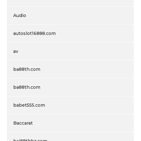
Audio
autoslot16888.com
av
ba88th.com
ba88th.com
babet555.com
Baccarat