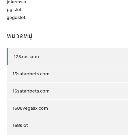
jokerasia
pg slot
gogoslot
หมวดหมู่
123xos.com
13satanbets.com
13satanbets.com
1688vegasx.com
168slot