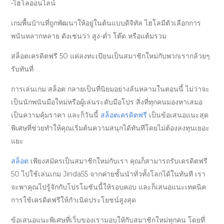
•ไฮโลออนไลน์
เกมพื้นบ้านที่ถูกพัฒนาให้อยู่ในต้นแบบดิจิทัล ไฮโลมีตัวเลือกการ
พนันหลากหลาย ดังเช่นว่า สูง-ต่ำ โต๊ด หรือแต้มรวม
สล็อตเครดิตฟรี 50 แค่ลงทะเบียนเป็นสมาชิกใหม่กับพวกเรากล้วยๆ
รับทันที่
การเล่นเกม สล็อต กลายเป็นที่นิยมอย่างล้นหลามในตอนนี้ ไม่ว่าจะ
เป็นนักพนันมือใหม่หรือผู้เล่นระดับมือโปร สิ่งที่ทุกคนมองหาเสมอ
เป็นความคุ้มราคา และก็วันนี้
สล็อตเครดิตฟรี
เป็นข้อเสนอแนะสุด
พิเศษที่ช่วยทำให้คุณเริ่มต้นความสนุกได้ทันทีโดยไม่ต้องลงทุนเยอะ
แยะ
สล็อต
เพียงสมัครเป็นสมาชิกใหม่กับเรา คุณก็สามารถรับเครดิตฟรี
50 ไปใช้เล่นเกม Jinda55 จากค่ายชั้นนำทั่วทั้งโลกได้ในทันที เรา
จะพาคุณไปรู้จักกับโปรโมชันนี้ให้รอบคอบ และก็เสนอแนะเทคนิค
การใช้เครดิตฟรีให้กำเนิดประโยชน์สูงสุด
ข้อเสนอแนะพิเศษที่เว็บของเรามอบให้กับสมาชิกใหม่ทุกคน โดยที่