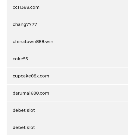
cc11388.com
chang7777
chinatown888.win
coke55
cupcake88x.com
daruma1688.com
debet slot
debet slot