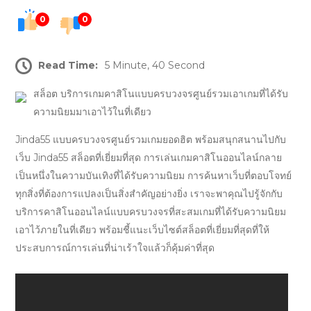
0
0
Read Time:
5 Minute, 40 Second
สล็อต บริการเกมคาสิโนแบบครบวงจรศูนย์รวมเอาเกมที่ได้รับ
ความนิยมมาเอาไว้ในที่เดียว
Jinda55 แบบครบวงจรศูนย์รวมเกมยอดฮิต พร้อมสนุกสนานไปกับ
เว็บ Jinda55 สล็อตที่เยี่ยมที่สุด การเล่นเกมคาสิโนออนไลน์กลาย
เป็นหนึ่งในความบันเทิงที่ได้รับความนิยม การค้นหาเว็บที่ตอบโจทย์
ทุกสิ่งที่ต้องการแปลงเป็นสิ่งสำคัญอย่างยิ่ง เราจะพาคุณไปรู้จักกับ
บริการคาสิโนออนไลน์แบบครบวงจรที่สะสมเกมที่ได้รับความนิยม
เอาไว้ภายในที่เดียว พร้อมชี้แนะเว็บไซต์สล็อตที่เยี่ยมที่สุดที่ให้
ประสบการณ์การเล่นที่น่าเร้าใจแล้วก็คุ้มค่าที่สุด