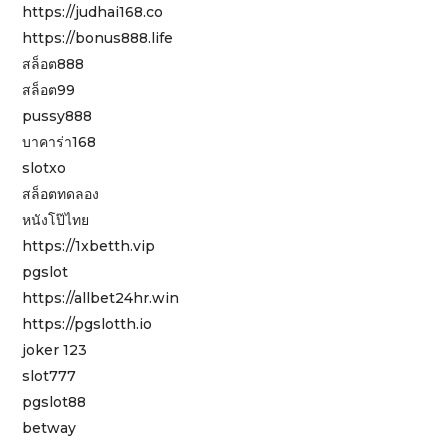
https://judhai168.co
https://bonus888.life
สล็อต888
สล็อต99
pussy888
บาคาร่า168
slotxo
สล็อตทดลอง
หนังโป๊ไทย
https://1xbetth.vip
pgslot
https://allbet24hr.win
https://pgslotth.io
joker 123
slot777
pgslot88
betway