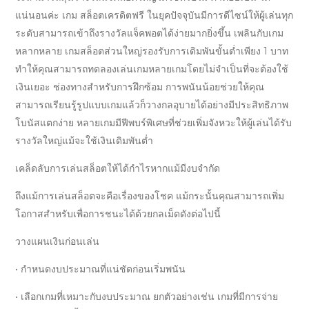
แน่นอนค่ะ เกม สล็อตเครดิตฟรี ในยุคปัจจุบันมีการดีไซน์ให้ผู้เล่นทุก
ระดับสามารถเข้าถึงรางวัลแจ็คพอตได้ง่ายมากยิ่งขึ้น เพลินกับเกม
หลากหลาย เกมสล็อตส่วนใหญ่รองรับการเดิมพันขั้นต่ำเพียง 1 บาท
ทำให้คุณสามารถทดลองเล่นเกมหลายเกมโดยไม่จำเป็นที่จะต้องใช้
เงินเยอะ ช่องทางสำหรับการฝึกซ้อม การพนันน้อยช่วยให้คุณ
สามารถเรียนรู้รูปแบบเกมแล้วก็วางกลอุบายได้อย่างมีประสิทธิภาพ
โบนัสแตกง่าย หลายเกมมีฟีพบร์พิเศษที่ช่วยเพิ่มจังหวะให้ผู้เล่นได้รับ
รางวัลใหญ่แม้จะใช้เงินเดิมพันต่ำ
เคล็ดลับการเล่นสล็อตให้ได้กำไรหากแม้มีงบจำกัด
ถึงแม้การเล่นสล็อตจะคือเรื่องของโชค แม้กระนั้นคุณสามารถเพิ่ม
โอกาสสำหรับเพื่อการชนะได้ด้วยกลเม็ดดังต่อไปนี้
วางแผนเงินก่อนเล่น
• กำหนดงบประมาณที่แน่ชัดก่อนเริ่มพนัน
• เลือกเกมที่เหมาะกับงบประมาณ ยกตัวอย่างเช่น เกมที่มีการจ่าย