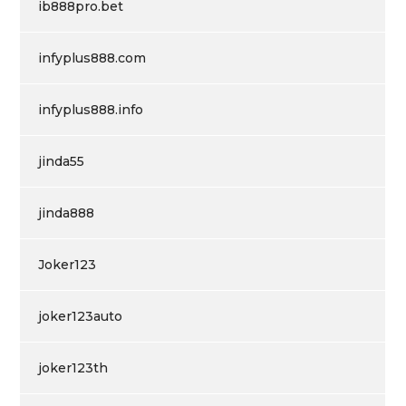
ib888pro.bet
infyplus888.com
infyplus888.info
jinda55
jinda888
Joker123
joker123auto
joker123th