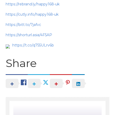
https://rebrand.ly/happy168-uk
https://cutly.info/happy168-uk
https://bitt.to/7jafvc
https://shorturl.asia/4F5AP
https://t.co/q755ULrv6b
Share