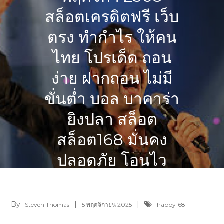
สล็อตเครดิตฟรี เว็บ
ตรง ทำกำไร ให้คน
ไทย โปรเด็ด ถอน
ง่าย ฝากถอน ไม่มี
ขั่นต่ำ บอล บาคาร่า
ยิงปลา สล็อต
สล็อต168 มั่นคง
ปลอดภัย โอนไว
Top 1 by Cliff
By
Steven Thomas
5 พฤศจิกายน 2025
happy168