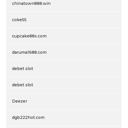
chinatown888.win
coke55
cupcake88x.com
daruma1688.com
debet slot
debet slot
Deezer
dgb222hot.com