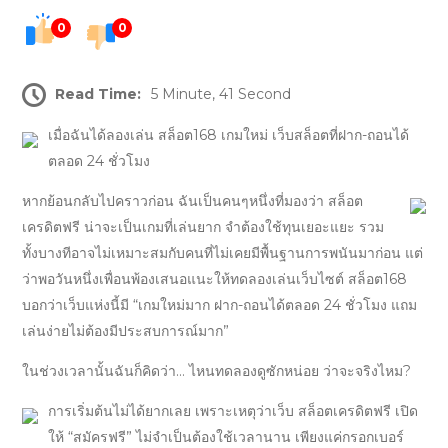
0
0
Read Time:
5 Minute, 41 Second
เมื่อฉันได้ลองเล่น สล็อต168 เกมใหม่ เว็บสล็อตที่ฝาก-ถอนได้
ตลอด 24 ชั่วโมง
หากย้อนกลับไปคราวก่อน ฉันเป็นคนๆหนึ่งที่มองว่า สล็อต
เครดิตฟรี น่าจะเป็นเกมที่เล่นยาก จำต้องใช้ทุนเยอะแยะ รวม
ทั้งบางทีอาจไม่เหมาะสมกับคนที่ไม่เคยมีพื้นฐานการพนันมาก่อน แต่
ว่าพอวันหนึ่งเพื่อนพ้องเสนอแนะให้ทดลองเล่นเว็บไซต์ สล็อต168
บอกว่าเว็บแห่งนี้มี “เกมใหม่มาก ฝาก-ถอนได้ตลอด 24 ชั่วโมง แถม
เล่นง่ายไม่ต้องมีประสบการณ์มาก”
ในช่วงเวลานั้นฉันก็คิดว่า… ไหนทดลองดูซักหน่อย ว่าจะจริงไหม?
การเริ่มต้นไม่ได้ยากเลย เพราะเหตุว่าเว็บ สล็อตเครดิตฟรี เปิด
ให้ “สมัครฟรี” ไม่จำเป็นต้องใช้เวลานาน เพียงแค่กรอกเบอร์