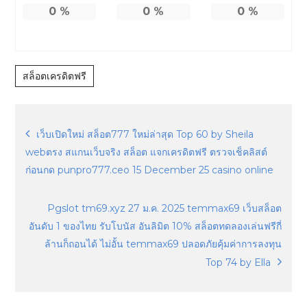
0
%
0
%
0
%
สล็อตเครดิตฟรี
แนะแนว
เว็บเปิดใหม่ สล็อต777 ใหม่ล่าสุด Top 60 by Sheila
webตรง สแกนเว็บจริง สล็อต แจกเครดิตฟรี ตรวจเช็คลิสต์
เรื่อง
ก่อนกด punpro777.ceo 15 December 25 casino online
Pgslot tm69.xyz 27 ม.ค. 2025 temmax69 เว็บสล็อต
อันดับ 1 ของไทย รับโบนัส อันลิมิต 10% สล็อตทดลองเล่นฟรีกี่
ล้านก็ถอนได้ ไม่อั้น temmax69 ปลอดภัยคุ้มค่าการลงทุน
Top 74 by Ella