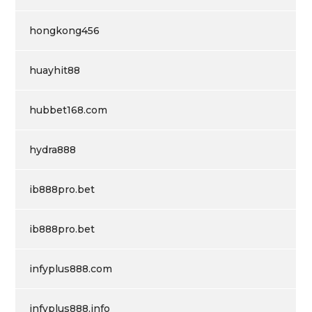
hongkong456
huayhit88
hubbet168.com
hydra888
ib888pro.bet
ib888pro.bet
infyplus888.com
infyplus888.info