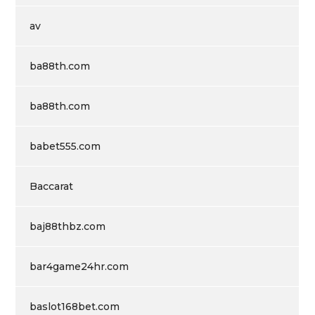
av
ba88th.com
ba88th.com
babet555.com
Baccarat
baj88thbz.com
bar4game24hr.com
baslot168bet.com