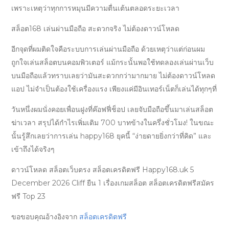
เพราะเหตุว่าทุกการหมุนมีความตื่นเต้นตลอดระยะเวลา
สล็อต168 เล่นผ่านมือถือ สะดวกจริง ไม่ต้องดาวน์โหลด
อีกจุดที่ผมติดใจคือระบบการเล่นผ่านมือถือ ด้วยเหตุว่าแต่ก่อนผม
ถูกใจเล่นสล็อตบนคอมพิวเตอร์ แม้กระนั้นพอใช้ทดลองเล่นผ่านเว็บ
บนมือถือแล้วทราบเลยว่ามันสะดวกกว่ามากมาย ไม่ต้องดาวน์โหลด
แอป ไม่จำเป็นต้องใช้เครื่องแรง เพียงแค่มีอินเทอร์เน็ตก็เล่นได้ทุกๆที่
วันหนึ่งผมนั่งคอยเพื่อนฝูงที่ค๊อฟฟี่ช็อป เลยจับมือถือขึ้นมาเล่นสล็อต
ฆ่าเวลา สรุปได้กำไรเพิ่มเติม 700 บาทข้างในครึ่งชั่วโมง! ในขณะ
นั้นรู้สึกเลยว่าการเล่น happy168 ยุคนี้ “ง่ายดายยิ่งกว่าที่คิด” และ
เข้าถึงได้จริงๆ
ดาวน์โหลด สล็อตเว็บตรง สล็อตเครดิตฟรี Happy168.uk 5
December 2026 Cliff ยืน 1 เรื่องเกมสล็อต สล็อตเครดิตฟรีสมัคร
ฟรี Top 23
ขอขอบคุณอ้างอิงจาก
สล็อตเครดิตฟรี