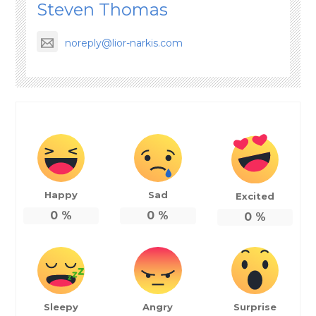
Steven Thomas
noreply@lior-narkis.com
Happy
Sad
Excited
0
%
0
%
0
%
Sleepy
Angry
Surprise