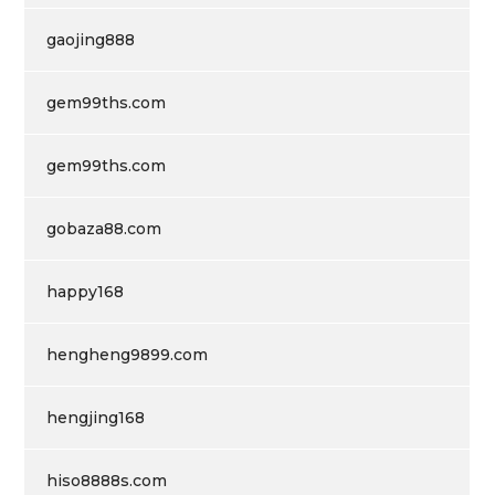
gaojing888
gem99ths.com
gem99ths.com
gobaza88.com
happy168
hengheng9899.com
hengjing168
hiso8888s.com