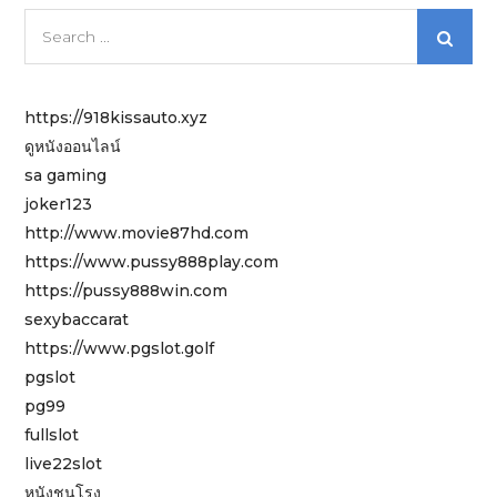
Search
for:
https://918kissauto.xyz
ดูหนังออนไลน์
sa gaming
joker123
http://www.movie87hd.com
https://www.pussy888play.com
https://pussy888win.com
sexybaccarat
https://www.pgslot.golf
pgslot
pg99
fullslot
live22slot
หนังชนโรง