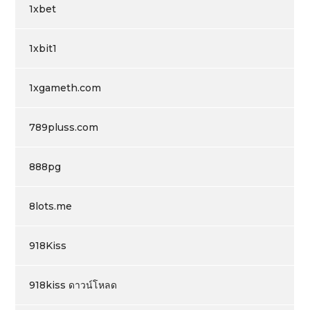
1xbet
1xbit1
1xgameth.com
789pluss.com
888pg
8lots.me
918Kiss
918kiss ดาวน์โหลด