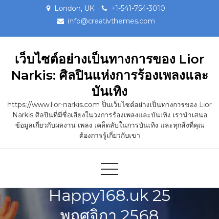
Skip
London, UK
+1-541-754-3010
to
info@creativthemes.com
content
เว็บไซต์อย่างเป็นทางการของ Lior
Narkis: ศิลปินแห่งการร้องเพลงและ
บันเทิง
https://www.lior-narkis.com ป็นเว็บไซต์อย่างเป็นทางการของ Lior
Narkis ศิลปินที่มีชื่อเสียงในวงการร้องเพลงและบันเทิง เรานำเสนอ
ข้อมูลเกี่ยวกับผลงาน เพลง เคล็ดลับในการบันเทิง และทุกสิ่งที่คุณ
ต้องการรู้เกี่ยวกับเขา
สล็อตเครดิตฟรี
Happy168.uk 25
พฤศจิกา 2568