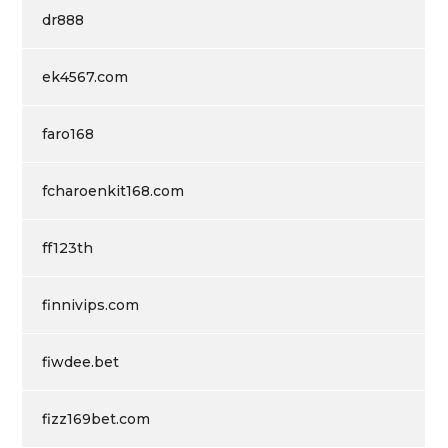
dr888
ek4567.com
faro168
fcharoenkit168.com
ff123th
finnivips.com
fiwdee.bet
fizz169bet.com