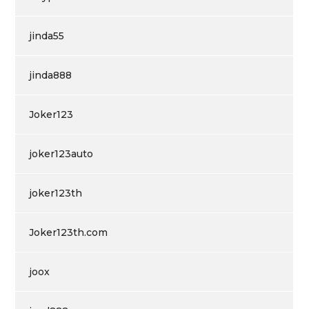
jinda55
jinda888
Joker123
joker123auto
joker123th
Joker123th.com
joox