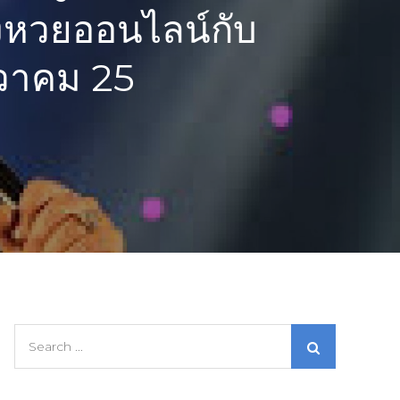
งหวยออนไลน์กับ
นวาคม 25
Search
for: