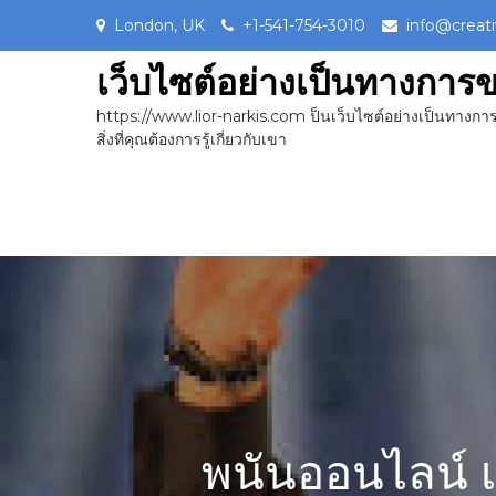
Skip
London, UK
+1-541-754-3010
info@creat
to
content
เว็บไซต์อย่างเป็นทางการข
https://www.lior-narkis.com ป็นเว็บไซต์อย่างเป็นทางการข
สิ่งที่คุณต้องการรู้เกี่ยวกับเขา
พนันออนไลน์ เ