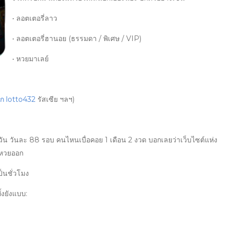
• ลอตเตอรี่ลาว
• ลอตเตอรี่ฮานอย (ธรรมดา / พิเศษ / VIP)
• หวยมาเลย์
ก lotto432
รัสเซีย ฯลฯ)
วัน วันละ 88 รอบ คนไหนเบื่อคอย 1 เดือน 2 งวด บอกเลยว่าเว็บไซต์แห่ง
นหวยออก
็นชั่วโมง
้งยังแบบ: