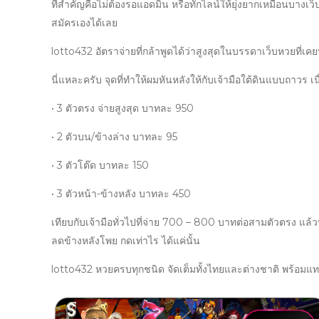
ที่สำคัญคือไม่ต้องรอแอดมิน หรือทักไลน์ให้ยุ่งยากเหมือนบางเว็
สมัครเองได้เลย
lotto432 อัตราจ่ายที่กล้าพูดได้ว่าสูงสุดในบรรดาเว็บหวยที่เ
นี่แหละครับ จุดที่ทำให้ผมหันหลังให้กับเจ้ามือใต้ดินแบบถาวร เนื
• 3 ตัวตรง จ่ายสูงสุด บาทละ 950
• 2 ตัวบน/ข้างล่าง บาทละ 95
• 3 ตัวโต๊ด บาทละ 150
• 3 ตัวหน้า-ข้างหลัง บาทละ 450
เทียบกับเจ้ามือทั่วไปที่จ่าย 700 – 800 บาทต่อสามตัวตรง แล้วบ
ลดข้างหลังโพย กดเท่าไร ได้แค่นั้น
lotto432 หวยครบทุกชนิด จัดเต็มทั้งไทยและต่างชาติ พร้อมแท