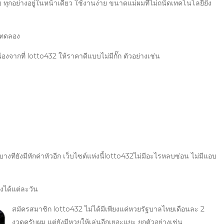
บ ทุกอย่างอยู่ในหน้าเดียว ใช้งานง่าย ขนาดแม่ผมที่ไม่ถนัดเทคโนโลยียัง
คยทดลอง
่องจากที่ lotto432 ให้ราคาดีแบบไม่มีกั๊ก ตัวอย่างเช่น
างทียังมีหักค่าหัวอีก เว็บไซต์แห่งนี้lotto432ไม่มีอะไรหลบซ่อน ไม่มีแอบ
งได้แต่ละวัน
สมัครสมาชิก lotto432 ไม่ได้มีเพียงแค่หวยรัฐบาลไทยเดือนละ 2
งวดครับผม แต่ยังมีหวยให้เล่นอีกเยอะแยะ ยกตัวอย่างเช่น