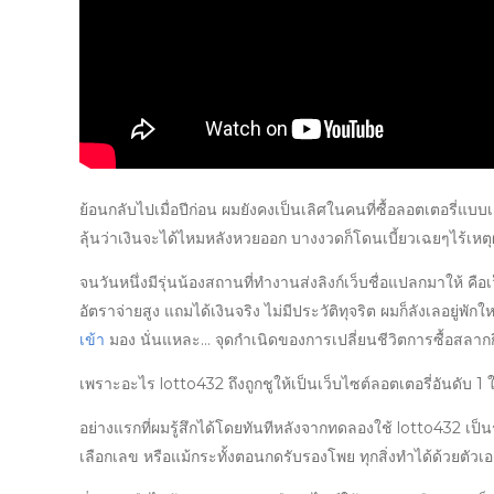
ย้อนกลับไปเมื่อปีก่อน ผมยังคงเป็นเลิศในคนที่ซื้อลอตเตอรี่แบบเ
ลุ้นว่าเงินจะได้ไหมหลังหวยออก บางงวดก็โดนเบี้ยวเฉยๆไร้เหตุ
จนวันหนึ่งมีรุ่นน้องสถานที่ทำงานส่งลิงก์เว็บชื่อแปลกมาให้ ค
อัตราจ่ายสูง แถมได้เงินจริง ไม่มีประวัติทุจริต ผมก็ลังเลอยู่พั
เข้า
มอง นั่นแหละ… จุดกำเนิดของการเปลี่ยนชีวิตการซื้อสลากกิน
เพราะอะไร lotto432 ถึงถูกชูให้เป็นเว็บไซต์ลอตเตอรี่อันดับ 1 
อย่างแรกที่ผมรู้สึกได้โดยทันทีหลังจากทดลองใช้ lotto432 เป
เลือกเลข หรือแม้กระทั้งตอนกดรับรองโพย ทุกสิ่งทำได้ด้วยตัวเอง