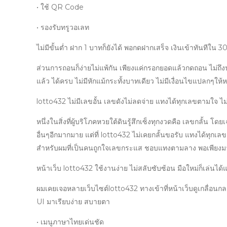
• ใช้ QR Code
• รองรับทรูวอเลท
ไม่มีขั้นต่ำ ฝาก 1 บาทก็ยังได้ พอกดฝากเสร็จ เงินเข้าทันทีใน 
ส่วนการถอนก็ง่ายไม่แพ้กัน เพียงแค่กรอกยอดแล้วกดถอน ไม่ถึงน
แล้ว ได้ครบ ไม่มีหักแม้กระทั้งบาทเดียว ไม่มีเงื่อนไขแปลกๆให้ห
lotto432 ไม่มีเลขอั้น เลขดังไม่ลดจ่าย แทงได้ทุกเลขตามใจ ไม่
หนึ่งในสิ่งที่ผู้บริโภคหวยใต้ดินรู้สึกเซ็งทุกงวดคือ เลขกลั้
อื่นๆอีกมากมาย แต่ที่ lotto432 ไม่เคยกลั้นขอรับ แทงได้ทุกเลข
สำหรับผมที่เป็นคนถูกใจเลขกระแส ชอบแทงตามลาง พอเพียงมาพ
หน้าเว็บ lotto432 ใช้งานง่าย ไม่สลับซับซ้อน มือใหม่ก็เล่นได
ผมเคยเจอหลายเว็บไซต์lotto432 ทางเข้าที่หน้าเว็บดูเกลื่อนก
UI มาเรียบง่าย สบายตา
• เมนูภาษาไทยเด่นชัด