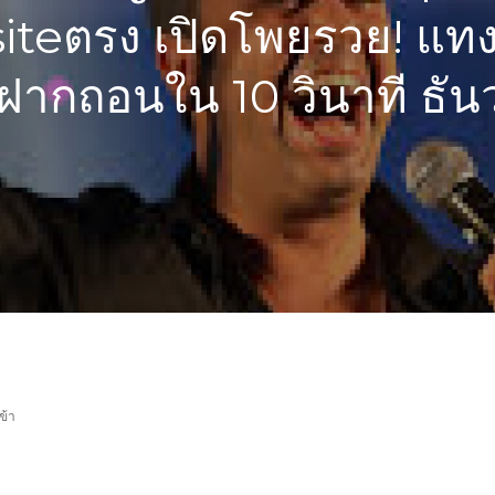
iteตรง เปิดโพยรวย! แท
 ฝากถอนใน 10 วินาที ธั
ข้า