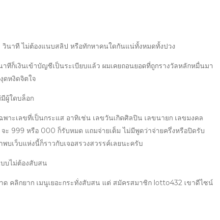
30 วินาที ไม่ต้องแนบสลิป หรือทักหาคนใดกันแน่ทั้งหมดทั้งปวง
าทีก็เงินเข้าบัญชีเป็นระเบียบแล้ว ผมเคยถอนยอดที่ถูกรางวัลหลักหมื่นมา
งุดหงิดจิตใจ
มีผู้ใดบล็อก
น โดยเฉพาะเลขที่เป็นกระแส อาทิเช่น เลขวันเกิดศิลปิน เลขนายก เลขมงคล
 จะ 999 หรือ 000 ก็รับหมด แถมจ่ายเต็ม ไม่มีพูดว่าจ่ายครึ่งหรือปิดรับ
บเว็บแห่งนี้ก็ราวกับเจอสรวงสวรรค์เลยนะครับ
้แบบไม่ต้องสับสน
ลาด คลิกยาก เมนูเยอะกระทั่งสับสน แต่ สมัครสมาชิก lotto432 เขาดีไซน์