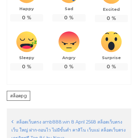
Happy
Sad
Excited
0
%
0
%
0
%
Sleepy
Angry
Surprise
0
%
0
%
0
%
สล็อตpg
แนะแนว
สล็อตเว็บตรง amb888.win 8 April 2568 สล็อตเว็บตรง
เว็บ ใหญ่ ฝาก-ถอนไว ไม่มีขั้นต่ำ คาสิโน เว็บแม่ สล็อตเว็บตรง
เรื่อง