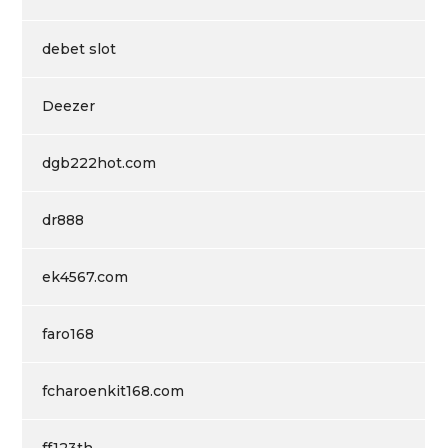
debet slot
Deezer
dgb222hot.com
dr888
ek4567.com
faro168
fcharoenkit168.com