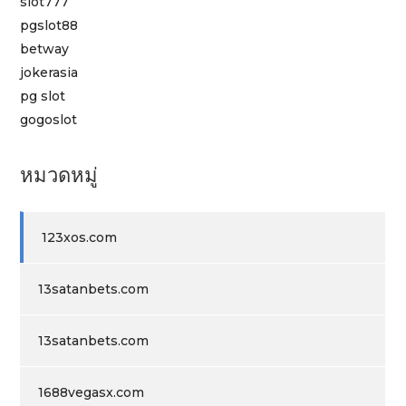
slot777
pgslot88
betway
jokerasia
pg slot
gogoslot
หมวดหมู่
123xos.com
13satanbets.com
13satanbets.com
1688vegasx.com