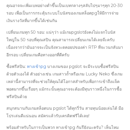
คุณอาจจะเพิ่มเบทอย่างต่ำขึ้นเป็นเบทกลางๆสลับไปๆมาๆทุก 20-30
รอบ เพื่อเป็นการกระตุ้นระบบโบนัสของเกมสล็อตpgให้มีการจ่าย
เงินรางวัลที่มากขึ้นได้เช่นกัน
เปลี่ยนเกมทุก 50 รอบ: แน่ๆว่า แม้เกมpgslotยังคงไม่แจกโบนัส
ใหญ่ใน 50 รอบที่คุณสปิน คุณสามารถเปลี่ยนเกมได้เลยจ๊ะครับ
เนื่องจากว่ามันอาจจะเป็นจังหวะดคอยปของค่า RTP ที่จะวนกลับมา
อีกรอบ เปลี่ยนเกมคือทางออกที่ดีครับ
ซื้อฟรีสปิน:
ทางเข้าpg
บางเกมของ pgslot จะมีระบบซื้อฟรีสปิน
ด้วยตัวเองได้ ตัวอย่างเช่น เกมสาวถ้ำหรือเกม Lucky Neko ซึ่งเกม
เหล่านี้สามารถที่จะช่วยให้คุณได้โอกาสสำหรับเพื่อการเข้าถึงแจ็ค
พอตมากขึ้นเรื่อยๆ แม้กระนั้นคุณอาจจะต้องมีทุนราวหนึ่งในการซื้อ
ฟรีสปินด้วย
สนุกสนานกับเกมสล็อตบน pgslot ได้ทุกวี่วัน สายทุนน้อยเล่นได้ มือ
โปรเล่นดีแน่นอน สมัครแล้วรับเครดิตฟรีได้เลย!
พร้อมสำหรับในการเป็นพวก ทางเข้าpg กันรึยังนะครับ? เห็นไหม