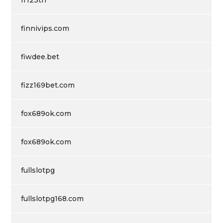
ff123th
finnivips.com
fiwdee.bet
fizz169bet.com
fox689ok.com
fox689ok.com
fullslotpg
fullslotpg168.com