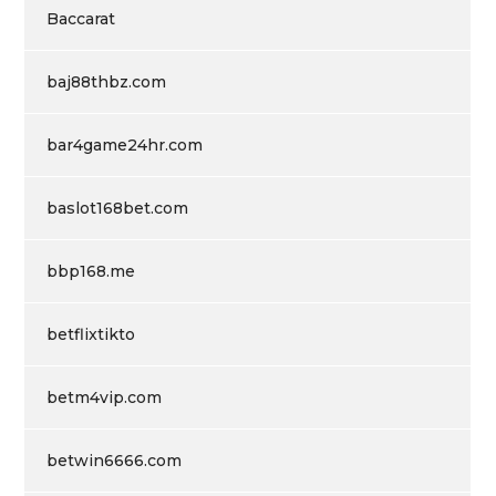
Baccarat
baj88thbz.com
bar4game24hr.com
baslot168bet.com
bbp168.me
betflixtikto
betm4vip.com
betwin6666.com