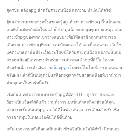
สูตรปั่น สล็อตpg สำหรับสายทุนน้อย แตกง่าย ทำเงินได้จริง!
ผู้คนจำนวนมากบางครั้งอาจจะรู้อยู่แล้วว่า ทางเข้าpg นั้นเป็นค่าย
เกมที่เป็นมิตรกับมือใหม่แล้วก็สายทุนน้อยแบบสุดๆเพราะเหตุว่าเกม
ทางเข้าpgของพวกเขาวางแบบมาเพื่อให้สมาชิกทุกคนสามารถ
เลือกเกมทางเข้าpgที่เหมาะสมกับตนเองได้ และก็แน่นอนว่า ไม่ใช่
แค่ตัวเกมเท่านั้นที่จะเอื้อประโยชน์ให้กับสายทุนน้อย แม้กระนั้นแม้
สายทุนน้อยมีแนวทางสำหรับการเล่นทางเข้าpgที่ดีขึ้น โอกาส
สำหรับเพื่อการทำเงินจาก
สล็อตpg
เว็บตรงก็ไม่ใช่เรื่องยากแน่นอน
ครับผม แล้วก็นี่เป็นสูตรปั่นสล็อตpgสำหรับสายทุนน้อยที่เรานำมา
ฝากทุกคนในพาร์ทนี้ครับ
เริ่มต้นเบทต่ำ: การเล่นทางเข้าpgที่มีค่า RTP สูงกว่า 96.50%
ถือว่าเป็นเรื่องที่ก็ดีแล้ว รวมทั้งการเบทขั้นต่ำสุดก็จะช่วยให้คุณ
สามารถเริ่มต้นเล่นpgslotได้ดีในช่วงต้น ลดการเสี่ยงสำหรับเพื่อ
การขาดทุนในตอนเริ่มต้นได้ดีขึ้นด้วย
สลับเบท: ภายหลังที่คุณสปินแล้วเข้าฟรีสปินหรือได้กำไรนิดหน่อย