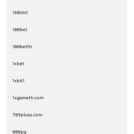
168slot
188bet
188betth
1xbet
1xbit1
1xgameth.com
789pluss.com
888pg