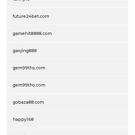
future24bet.com
gamehit8888.com
gaojing888
gem99ths.com
gem99ths.com
gobaza88.com
happy168