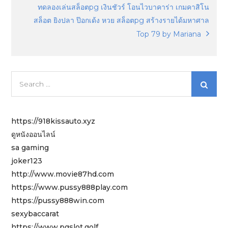
ทดลองเล่นสล็อตpg เงินชัวร์ โอนไวบาคาร่า เกมคาสิโน
สล็อต ยิงปลา ป๊อกเด้ง หวย สล็อตpg สร้างรายได้มหาศาล
Top 79 by Mariana
Search
for:
https://918kissauto.xyz
ดูหนังออนไลน์
sa gaming
joker123
http://www.movie87hd.com
https://www.pussy888play.com
https://pussy888win.com
sexybaccarat
https://www.pgslot.golf