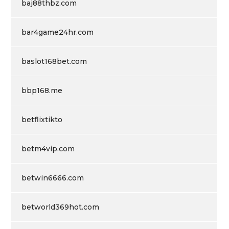
baj88thbz.com
bar4game24hr.com
baslot168bet.com
bbp168.me
betflixtikto
betm4vip.com
betwin6666.com
betworld369hot.com