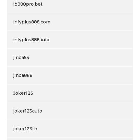
ib888pro.bet
infyplus888.com
infyplus888.info
jinda55
jinda888
Joker123
joker123auto
joker123th