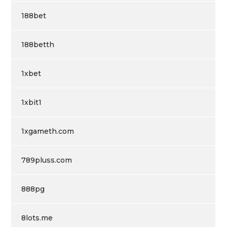
188bet
188betth
1xbet
1xbit1
1xgameth.com
789pluss.com
888pg
8lots.me