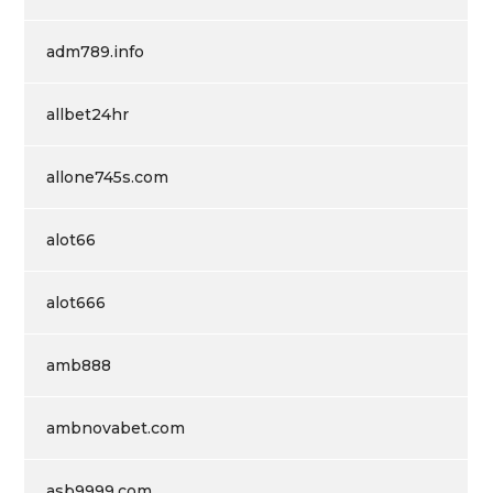
adm789.info
allbet24hr
allone745s.com
alot66
alot666
amb888
ambnovabet.com
asb9999.com