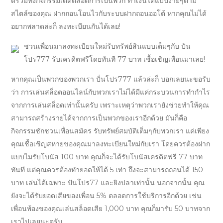
ดีรวมทั้งกิจกรรมเด็ดตลอดการเป็นพวก ทำเงินได้แบบง่ายๆตาม
สไตล์ของคุณ ฝากถอนโอนไวกับระบบฝากถอนออโต้ หากคุณไม่ได้
อยากพลาดล่ะก็ ลงทะเบียนกันได้เลย!
ชวนเพื่อนมาลงทะเบียนใหม่รับทรัพย์สินแบบเต็มๆกับ ปัน
โปร777 รับเครดิตฟรีโดยทันที 77 บาท เชื้อเชิญเพื่อนมาเลย!
หากคุณเป็นพวกของพวกเรา ปั่นโปร777 แล้วล่ะก็ บอกเลยนะขอรับ
ว่า การเล่นสล็อตออนไลน์กับพวกเราไม่ได้มีแค่กระบวนการทำกำไร
จากการเล่นสล็อตเท่านั้นครับ เพราะเหตุว่าพวกเรายังช่วยทำให้คุณ
สามารถสร้างรายได้จากการเป็นพวกของเราอีกด้วย มันก็คือ
กิจกรรมชักชวนเพื่อนสมัคร รับทรัพย์สมบัติเต็มๆกับพวกเรา แค่เพียง
คุณเชื้อเชิญสหายของคุณมาลงทะเบียนใหม่กับเรา โดยควรต้องฝาก
แบบไมรับโบนัส 100 บาท คุณก็จะได้รับโบนัสเครดิตฟรี 77 บาท
ทันที แต่คุณควรต้องทำยอดให้ได้ 5 เท่า ถึงจะสามารถถอนได้ 150
บาท เล่นได้เฉพาะ ปันโปร77 และยิงปลาเท่านั้น นอกจากนั้น คุณ
ยังจะได้รับยอดเสียของเพื่อน 5% ตลอดการใช้บริการอีกด้วย เช่น
เพื่อนพ้องของคุณเล่นสล็อตเสีย 1,000 บาท คุณก็มารับ 50 บาทจาก
เราไปเลยนะครับ