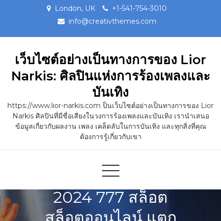
Skip
London, UK
+1-541-754-3010
to
info@creativthemes.com
content
เว็บไซต์อย่างเป็นทางการของ Lior
Narkis: ศิลปินแห่งการร้องเพลงและ
บันเทิง
https://www.lior-narkis.com ป็นเว็บไซต์อย่างเป็นทางการของ Lior
Narkis ศิลปินที่มีชื่อเสียงในวงการร้องเพลงและบันเทิง เรานำเสนอ
ข้อมูลเกี่ยวกับผลงาน เพลง เคล็ดลับในการบันเทิง และทุกสิ่งที่คุณ
ต้องการรู้เกี่ยวกับเขา
ปันโปร777 4 ส.ค.
2024 777 สล็อต
สล็อตออนไลน์ แตก