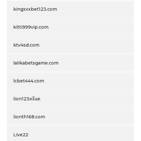
kingxxxbet123.com
kitti999vip.com
ktv4sd.com
lalikabetsgame.com
lcbet444.com
lion123สล็อต
lionth168.com
Live22