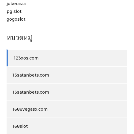
jokerasia
pg slot
gogoslot
หมวดหมู่
123xos.com
13satanbets.com
13satanbets.com
1688vegasx.com
168slot