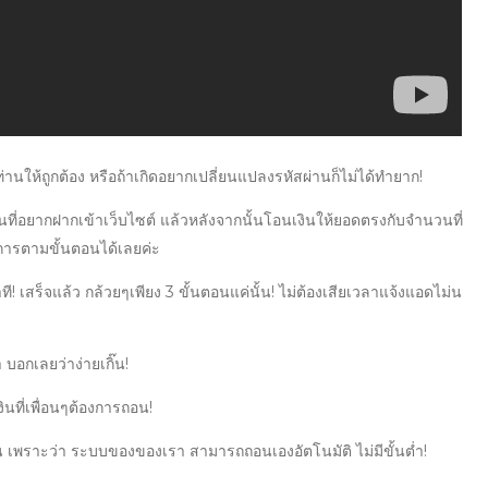
านให้ถูกต้อง หรือถ้าเกิดอยากเปลี่ยนแปลงรหัสผ่านก็ไม่ได้ทำยาก!
งินที่อยากฝากเข้าเว็บไซต์ แล้วหลังจากนั้นโอนเงินให้ยอดตรงกับจำนวนที่
ยการตามขั้นตอนได้เลยค่ะ
าที! เสร็จแล้ว กล้วยๆเพียง 3 ขั้นตอนแค่นั้น! ไม่ต้องเสียเวลาแจ้งแอดไม่น
อกเลยว่าง่ายเกิ๊น!
ินที่เพื่อนๆต้องการถอน!
น เพราะว่า ระบบของของเรา สามารถถอนเองอัตโนมัติ ไม่มีขั้นต่ำ!