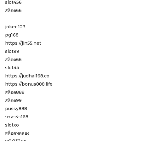
slot456
สล็อต66
joker 123
pg168
https://jin55.net
slot99
สล็อต66
slot44
https://judhai168.co
https://bonus888.life
สล็อต888
สล็อต99
pussy888
บาคาร่า168
slotxo
สล็อตทดลอง