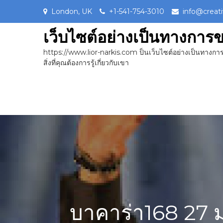
Skip
London, UK
+1-541-754-3010
info@creat
to
content
เว็บไซต์อย่างเป็นทางการข
https://www.lior-narkis.com ป็นเว็บไซต์อย่างเป็นทางการข
สิ่งที่คุณต้องการรู้เกี่ยวกับเขา
บาคาร่า168 27 