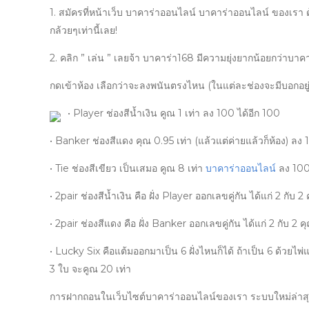
1. สมัครที่หน้าเว็บ บาคาร่าออนไลน์ บาคาร่าออนไลน์ ของเรา 
กล้วยๆเท่านี้เลย!
2. คลิก ” เล่น ” เลยจ้า บาคาร่า168 มีความยุ่งยากน้อยกว่าบาค
กดเข้าห้อง เลือกว่าจะลงพนันตรงไหน (ในแต่ละช่องจะมีบอกอยู
• Player ช่องสีน้ำเงิน คูณ 1 เท่า ลง 100 ได้อีก 100
• Banker ช่องสีแดง คุณ 0.95 เท่า (แล้วแต่ค่ายแล้วก็ห้อง) ลง 
• Tie ช่องสีเขียว เป็นเสมอ คูณ 8 เท่า
บาคาร่าออนไลน์
ลง 100 
• 2pair ช่องสีน้ำเงิน คือ ฝั่ง Player ออกเลขคู่กัน ได้แก่ 2 กับ 2 
• 2pair ช่องสีแดง คือ ฝั่ง Banker ออกเลขคู่กัน ได้แก่ 2 กับ 2 คุ
• Lucky Six คือแต้มออกมาเป็น 6 ฝั่งไหนก็ได้ ถ้าเป็น 6 ด้วยไพ่แ
3 ใบ จะคูณ 20 เท่า
การฝากถอนในเว็บไซต์บาคาร่าออนไลน์ของเรา ระบบใหม่ล่าสุด