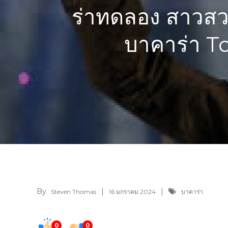
ร่าทดลอง สาวสว
บาคาร่า T
By
Steven Thomas
16 มกราคม 2024
บาคาร่า
0
0