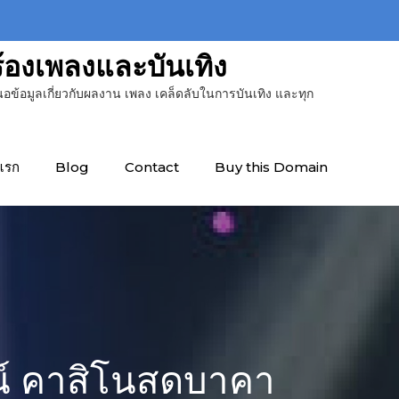
ร้องเพลงและบันเทิง
อข้อมูลเกี่ยวกับผลงาน เพลง เคล็ดลับในการบันเทิง และทุก
แรก
Blog
Contact
Buy this Domain
น์ คาสิโนสดบาคา