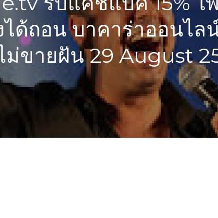
e.tv รับแคชแบค 15% ไพ่ด
ังได้ถอน บาคาร่าออนไลน
ไม่ขายฝัน 29 August 2