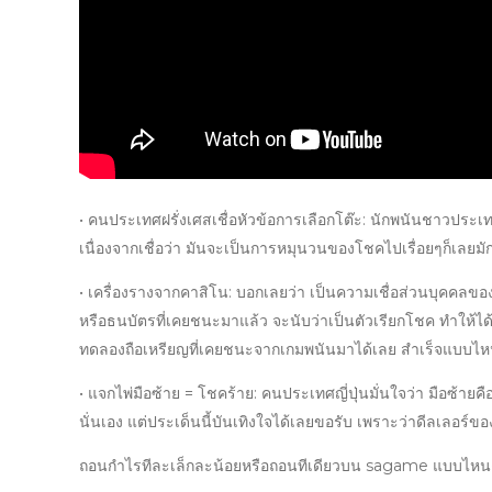
• คนประเทศฝรั่งเศสเชื่อหัวข้อการเลือกโต๊ะ: นักพนันชาวประเทศฝรั
เนื่องจากเชื่อว่า มันจะเป็นการหมุนวนของโชคไปเรื่อยๆก็เลยมักห
• เครื่องรางจากคาสิโน: บอกเลยว่า เป็นความเชื่อส่วนบุคคลขอ
หรือธนบัตรที่เคยชนะมาแล้ว จะนับว่าเป็นตัวเรียกโชค ทำให้ได
ทดลองถือเหรียญที่เคยชนะจากเกมพนันมาได้เลย สำเร็จแบบไห
• แจกไพ่มือซ้าย = โชคร้าย: คนประเทศญี่ปุ่นมั่นใจว่า มือซ้ายคื
นั่นเอง แต่ประเด็นนี้บันเทิงใจได้เลยขอรับ เพราะว่าดีลเลอร์
ถอนกำไรทีละเล็กละน้อยหรือถอนทีเดียวบน sagame แบบไหนด