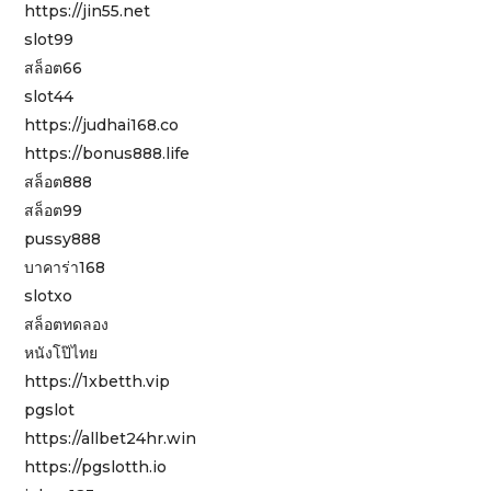
https://jin55.net
slot99
สล็อต66
slot44
https://judhai168.co
https://bonus888.life
สล็อต888
สล็อต99
pussy888
บาคาร่า168
slotxo
สล็อตทดลอง
หนังโป๊ไทย
https://1xbetth.vip
pgslot
https://allbet24hr.win
https://pgslotth.io