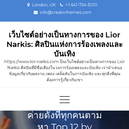
Skip
London, UK
+1-541-754-3010
to
info@creativthemes.com
content
เว็บไซต์อย่างเป็นทางการของ Lior
Narkis: ศิลปินแห่งการร้องเพลงและ
บันเทิง
https://www.lior-narkis.com ป็นเว็บไซต์อย่างเป็นทางการของ Lior
Narkis ศิลปินที่มีชื่อเสียงในวงการร้องเพลงและบันเทิง เรานำเสนอ
ข้อมูลเกี่ยวกับผลงาน เพลง เคล็ดลับในการบันเทิง และทุกสิ่งที่คุณ
ต้องการรู้เกี่ยวกับเขา
ทางเข้าpg ขนเกม
ค่ายดังที่ทุกคนตาม
หา Top 12 by