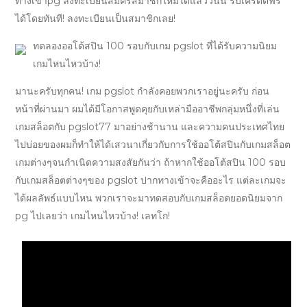
ทางเข้าpg ลงทะเบียนสมัครสมาชิกใหม่ได้แล้ววันนี้ รับเครดิตฟรี
ได้โดยทันที! ลงทะเบียนเป็นสมาชิกเลย!
ทดลองออโต้สปิน 100 รอบกับเกม pgslot ที่ได้รับความนิยม
เกมไหนไหวบ้าง!
มานะครับทุกคน! เกม pgslot กำลังคอยพวกเราอยู่นะครับ ก่อน
หน้าที่ผ่านมา ผมได้มีโอกาสพูดคุยกับเหล่ามืออาชีพกลุ่มหนึ่งที่เล่น
เกมสล็อตกับ pgslot77 มาอย่างช้านาน และความคนประเทศไทย
ไปบ่อยของผมก็ทำให้ได้เสวนาเกี่ยวกับการใช้ออโต้สปินกับเกมสล็อต
เกมต่างๆจนกำเนิดความสงสัยกันว่า ถ้าหากใช้ออโต้สปิน 100 รอบ
กับเกมสล็อตต่างๆของ pgslot ปากทางเข้าจะคืออะไร แต่ละเกมจะ
ได้ผลลัพธ์แบบไหน พวกเราจะมาทดสอบกับเกมสล็อตยอดนิยมจาก
pg ไปเลยว่า เกมไหนไหวบ้าง! เลทโก!