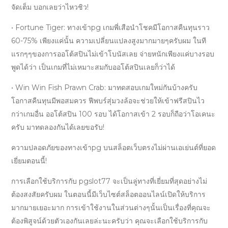
จัดเต็ม บอกเลยว่าไหวชิว!
• Fortune Tiger: ทางเข้าpg เกมพี่เสือนำโชคมีโอกาสคืนทุนราว
60-75% เพียงแค่นั้น ความเปลี่ยนแปลงสูงมากมายๆครับผม ในที
แรกๆๆของการออโต้สปินไม่เข้าโบนัสเลย จ่ายหนักเพียงแค่บางรอบ
พูดได้ว่า เป็นเกมที่ไม่เหมาะสมกับออโต้สปินเลยก็ว่าได้
• Win Win Fish Prawn Crab: มาทดสอบเกมใหม่กันบ้างครับ
โอกาสคืนทุนมีพอสมควร ฟีพบร์สุ่มวงล้อจะช่วยให้เข้าฟรีสปินไว
กว่าเกมอื่น ออโต้สปิน 100 รอบ ได้โอกาสเข้า 2 รอบก็ถือว่าโอเคนะ
ครับ มาทดลองกันได้เลยขอรับ!
ความปลอดภัยของทางเข้าpg บนสล็อตเว็บตรงไม่ผ่านเอเย่นต์ที่ยอด
เยี่ยมตอนนี้!
การเลือกใช้บริการกับ pgslot77 จะเป็นลู่ทางที่เยี่ยมที่สุดอย่างไม่
ต้องสงสัยครับผม ในตอนนี้มีเว็บไซต์สล็อตออนไลน์เปิดให้บริการ
มากมายเยอะมาก การเข้าใช้งานในส่วนต่างๆนั้นเป็นเรื่องที่คุณจะ
ต้องพิสูจน์ด้วยตัวเองกันเลยล่ะนะครับว่า คุณจะเลือกใช้บริการกับ