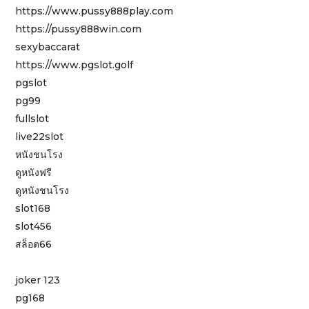
https://www.pussy888play.com
https://pussy888win.com
sexybaccarat
https://www.pgslot.golf
pgslot
pg99
fullslot
live22slot
หนังชนโรง
ดูหนังฟรี
ดูหนังชนโรง
slot168
slot456
สล็อต66
joker 123
pg168