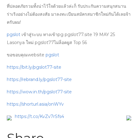
ที่ปลอดภัยรวมทั้งน่าไว้ใจด้วยแล้วล่ะก็ รับประกันความสนุกสนาน
ร่าเริงอย่างไม่ต้องสงสัย มาลงทะเบียนสมัครสมาชิกใหม่กันได้เลยจ้า
ครับผม!
pgslot
เข้าสู่ระบบ ทางเข้าpg pgslot77.site 19 MAY 25
Lasonya ใหม่ pgslot77ไม่ล็อคยูส Top 56
ขอขอบคุณwebsite
pgslot
https://bit.ly/pgslot77-site
https://rebrand.ly/pgslot77-site
https://wow.in.th/pgslot77-site
https://shorturl.asia/onWYv
https://t.co/KvZv7rSfs4