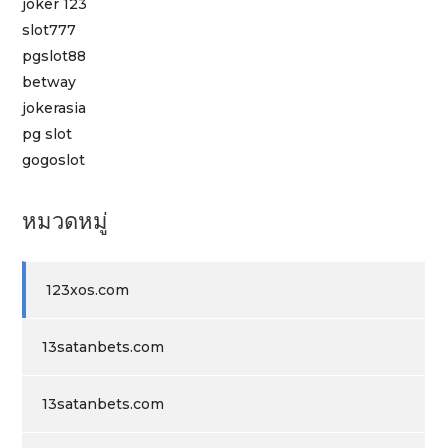
joker 123
slot777
pgslot88
betway
jokerasia
pg slot
gogoslot
หมวดหมู่
123xos.com
13satanbets.com
13satanbets.com