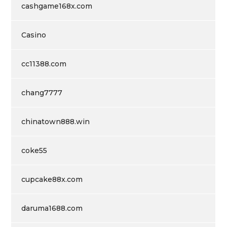
cashgame168x.com
Casino
cc11388.com
chang7777
chinatown888.win
coke55
cupcake88x.com
daruma1688.com