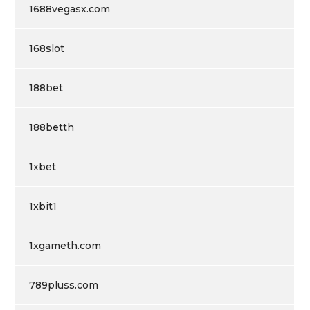
1688vegasx.com
168slot
188bet
188betth
1xbet
1xbit1
1xgameth.com
789pluss.com