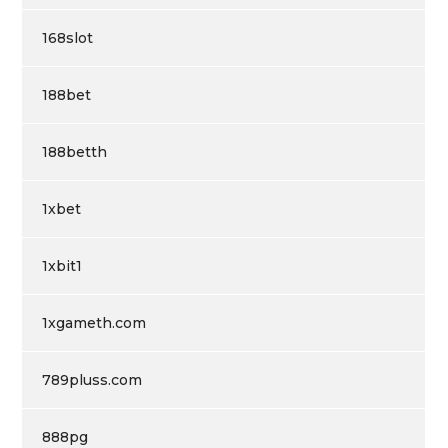
168slot
188bet
188betth
1xbet
1xbit1
1xgameth.com
789pluss.com
888pg