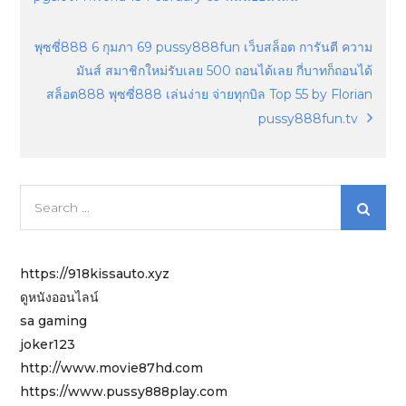
พุซซี่888 6 กุมภา 69 pussy888fun เว็บสล็อต การันตี ความ
มันส์ สมาชิกใหม่รับเลย 500 ถอนได้เลย กี่บาทก็ถอนได้
สล็อต888 พุซซี่888 เล่นง่าย จ่ายทุกบิล Top 55 by Florian
pussy888fun.tv
Search
for:
https://918kissauto.xyz
ดูหนังออนไลน์
sa gaming
joker123
http://www.movie87hd.com
https://www.pussy888play.com