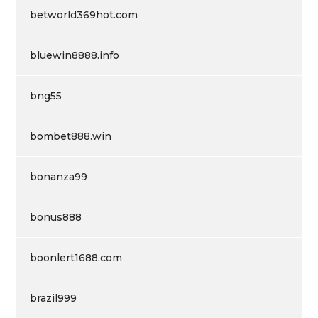
betworld369hot.com
bluewin8888.info
bng55
bombet888.win
bonanza99
bonus888
boonlert1688.com
brazil999