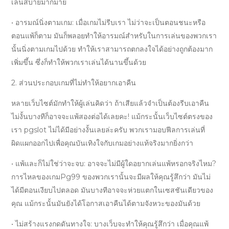
เล่นสบายมากมาย
• อารมณ์นิ่งตามเกม: เมื่อเกมไม่รีบเรา ไม่ว่าจะเป็นตอนชนะหรือ
ตอนแพ้ก็ตาม มันก็พลอยทำให้อารมณ์สำหรับในการเล่นของพวกเรา
นั้นนิ่งตามเกมไปด้วย ทำให้เราสามารถตกลงใจได้อย่างถูกต้องมาก
เพิ่มขึ้น ซึ่งก็ทำให้พวกเราเล่นได้นานขึ้นด้วย
2. ส่วนประกอบเกมที่ไม่ทำให้อยากเอาคืน
หลายเว็บไซต์มักทำให้ผู้เล่นคิดว่า ถ้าเสียแล้วจำเป็นต้องรีบเอาคืน
ไม่งั้นบางทีก็อาจจะแพ้สองต่อได้เลยคะ! แม้กระนั้นเว็บไซต์ตรงของ
เรา pgslot ไม่ได้มีอย่างงั้นเลยล่ะครับ พวกเรามอบฟีลการเล่นที่
ผิดแผกออกไปเพื่อคุณบันเทิงใจกับเกมอย่างแท้จริงมากยิ่งกว่า
• แพ้และก็ไม่ใช่ว่าจะจบ: อาจจะไม่มีผู้ใดอยากเล่นแพ้หรอกจริงไหม?
การไหลของเกมPg99 ของพวกเรานั้นจะมีผลให้คุณรู้สึกว่า มันไม่
ได้มีตอนเงียบไปตลอด มันบางทีอาจจะห่วยแตกในเซสชันเดียวของ
คุณ แม้กระนั้นมันยังได้โอกาสเอาคืนได้ตามจังหวะของมันด้วย
• ไม่สร้างแรงกดดันทางใจ: บางเว็บจะทำให้คุณรู้สึกว่า เมื่อคุณแพ้