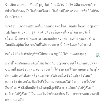
นับเป็นเวลาหลายปีล่ะก็ pgslot คือหนึ่งในเว็บไซต์ที่พวกเขาเลือก
อย่างไม่ต้องสงสัย ไม่ต้องหวือหวา ไม่ต้องมีโปรแรงทุกอาทิตย์ ไม่ต้อง
มีเกมใหม่มา
ทุกเดือน แต่ว่ามันมีบางสิ่งบางอย่างที่ทำให้คนตัดสินใจเล่น pgslot
ไปเรื่อยๆด้วยความรู้สึกสำคัญที่ว่า เว็บแห่งนี้เล่นได้นานจริง ใน
เนื้อหานี้ ผมจะพาคุณมาหาเหตุผลกันเลย เพราะอะไรคนเล่นส่วน
ใหญ่ถึงอยู่กับเว็บตรงเว็บนี้ได้นานขนาดนี้ ถ้าพร้อมแล้วฝ่าเลย!
อะไรคือปัจจัยสำคัญที่ทำให้คนเล่น pg99 ได้นานแบบสุดๆ
การที่ใครซักคนจะเลือกใช้บริการกับ pgheng99 ได้นานแบบสุดๆ
ขนาดนี้ ผมเชื่อว่าพวกเขาอาจจะไม่ได้ชนะทุกวี่วันหรอกนะครับ ผู้ใด
กันแน่มันจะไปเล่นสล็อตแล้วชนะได้ทุกเมื่อเชื่อวันล่ะจริงไหม?
แสดงว่า มันจะต้องมีอะไรที่เว็บสามารถมอบให้ได้มากกว่าเว็บไซต์
อื่นๆด้วย ซึ่งสิ่งที่ผมคิดว่าสำคัญที่สุดก็คือ การเล่นแล้วไม่รู้เรื่องสึก
เครียด ไม่รู้เรื่องสึกฝืน และไม่จำต้องเปลี่ยนตัวเองตลอดระยะเวลานี่
แหละนะครับ