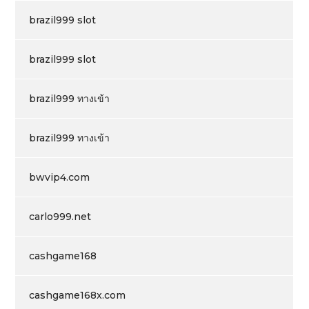
brazil999 slot
brazil999 slot
brazil999 ทางเข้า
brazil999 ทางเข้า
bwvip4.com
carlo999.net
cashgame168
cashgame168x.com