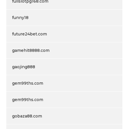
fullslotpg168.com
funny18
future24bet.com
gamehit8888.com
gaojing888
gem99ths.com
gem99ths.com
gobaza88.com