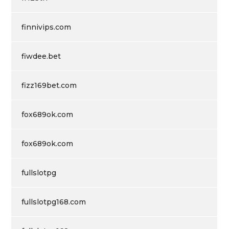
finnivips.com
fiwdee.bet
fizz169bet.com
fox689ok.com
fox689ok.com
fullslotpg
fullslotpg168.com