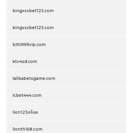
kingxxxbet123.com
kingxxxbet123.com
kitti999vip.com
ktv4sd.com
lalikabetsgame.com
lcbet444.com
lion123สล็อต
lionth168.com