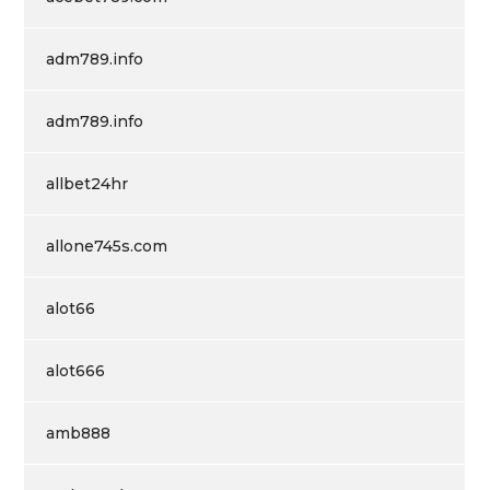
adm789.info
adm789.info
allbet24hr
allone745s.com
alot66
alot666
amb888