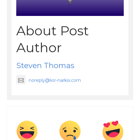
About Post
Author
Steven Thomas
noreply@lior-narkis.com