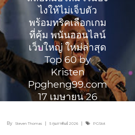
ไงให้ไม่เจ็บตัว
พร้อมทริคเลือกเกม
ที่คุ้ม พนันออนไลน์
เว็บใหญ่ ใหม่ล่าสุด
Top 60 by
Kristen
Ppgheng99.com
17 เมษายน 26
By
Steven Thomas
5 กุมภาพันธ์ 2026
PGSlot