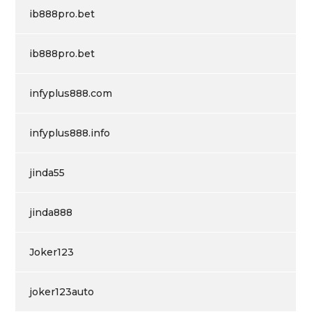
ib888pro.bet
ib888pro.bet
infyplus888.com
infyplus888.info
jinda55
jinda888
Joker123
joker123auto