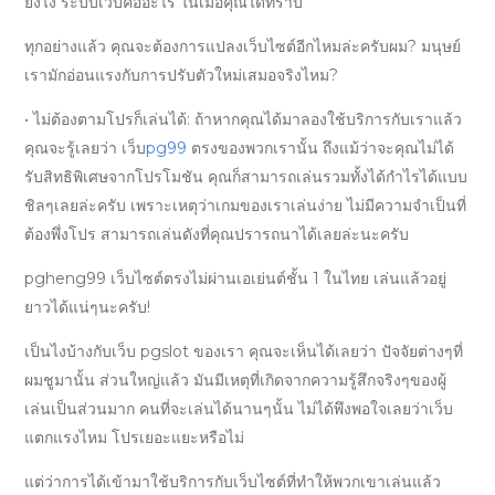
ยังไง ระบบเว็บคืออะไร ในเมื่อคุณได้ทราบ
ทุกอย่างแล้ว คุณจะต้องการแปลงเว็บไซต์อีกไหมล่ะครับผม? มนุษย์
เรามักอ่อนแรงกับการปรับตัวใหม่เสมอจริงไหม?
• ไม่ต้องตามโปรก็เล่นได้: ถ้าหากคุณได้มาลองใช้บริการกับเราแล้ว
คุณจะรู้เลยว่า เว็บ
pg99
ตรงของพวกเรานั้น ถึงแม้ว่าจะคุณไม่ได้
รับสิทธิพิเศษจากโปรโมชัน คุณก็สามารถเล่นรวมทั้งได้กำไรได้แบบ
ชิลๆเลยล่ะครับ เพราะเหตุว่าเกมของเราเล่นง่าย ไม่มีความจำเป็นที่
ต้องพึ่งโปร สามารถเล่นดังที่คุณปรารถนาได้เลยล่ะนะครับ
pgheng99 เว็บไซต์ตรงไม่ผ่านเอเย่นต์ชั้น 1 ในไทย เล่นแล้วอยู่
ยาวได้แน่ๆนะครับ!
เป็นไงบ้างกับเว็บ pgslot ของเรา คุณจะเห็นได้เลยว่า ปัจจัยต่างๆที่
ผมชูมานั้น ส่วนใหญ่แล้ว มันมีเหตุที่เกิดจากความรู้สึกจริงๆของผู้
เล่นเป็นส่วนมาก คนที่จะเล่นได้นานๆนั้น ไม่ได้พึงพอใจเลยว่าเว็บ
แตกแรงไหม โปรเยอะแยะหรือไม่
แต่ว่าการได้เข้ามาใช้บริการกับเว็บไซต์ที่ทำให้พวกเขาเล่นแล้ว