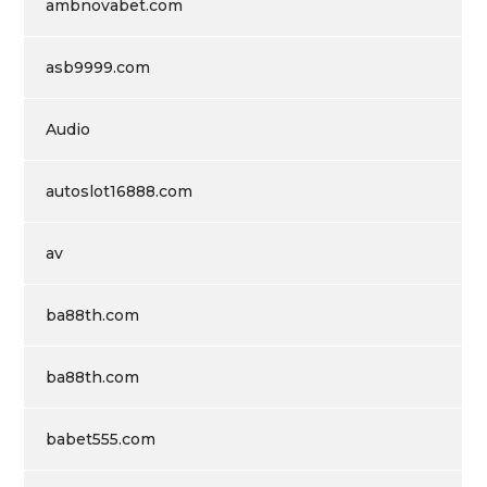
ambnovabet.com
asb9999.com
Audio
autoslot16888.com
av
ba88th.com
ba88th.com
babet555.com