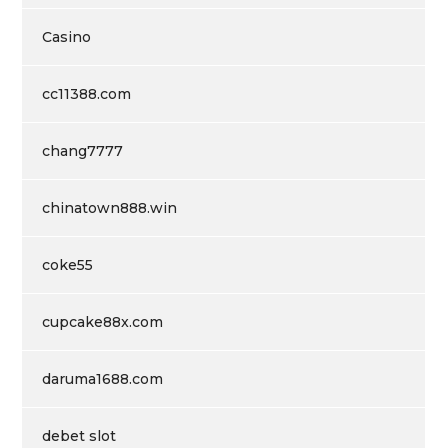
Casino
cc11388.com
chang7777
chinatown888.win
coke55
cupcake88x.com
daruma1688.com
debet slot