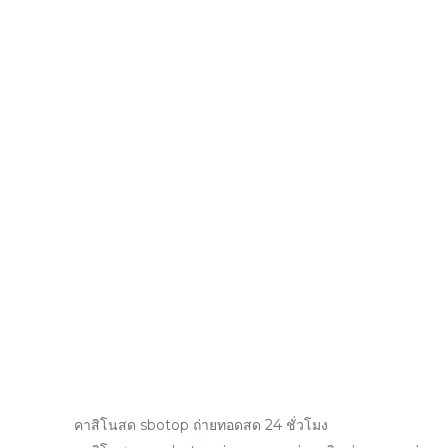
คาสิโนสด sbotop ถ่ายทอดสด 24 ชั่วโมง