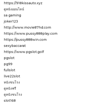
https://918kissauto.xyz
ดูหนังออนไลน์
sa gaming
joker123
http://www.movie87hd.com
https://www.pussy888play.com
https://pussy888win.com
sexybaccarat
https://www.pgslot.golf
pgslot
pg99
fullslot
live22slot
หนังชนโรง
ดูหนังฟรี
ดูหนังชนโรง
slot168