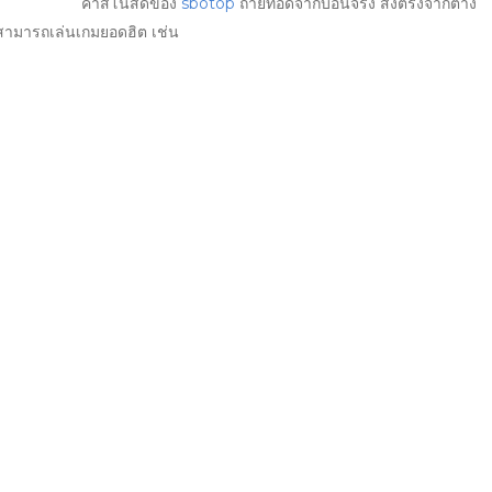
คาสิโนสดของ
sbotop
ถ่ายทอดจากบ่อนจริง ส่งตรงจากต่าง
ณสามารถเล่นเกมยอดฮิต เช่น