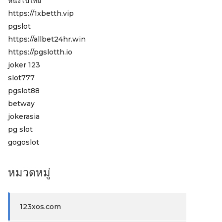
หนังโป๊ไทย
https://1xbetth.vip
pgslot
https://allbet24hr.win
https://pgslotth.io
joker 123
slot777
pgslot88
betway
jokerasia
pg slot
gogoslot
หมวดหมู่
123xos.com