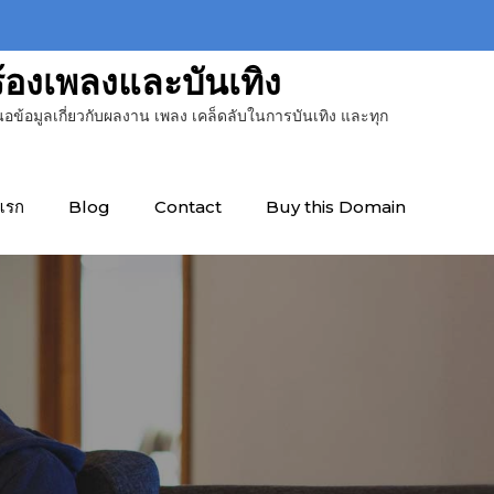
ร้องเพลงและบันเทิง
อข้อมูลเกี่ยวกับผลงาน เพลง เคล็ดลับในการบันเทิง และทุก
แรก
Blog
Contact
Buy this Domain