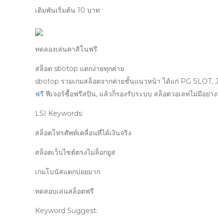
เดิมพันเริ่มต้น 10 บาท
ทดลองเล่นคาสิโนฟรี
สล็อต sbotop แตกง่ายทุกค่าย
sbotop รวมเกมสล็อตจากค่ายชั้นแนวหน้า ได้แก่ PG SLOT, JIL
ฟรี
ฟีเจอร์ซื้อฟรีสปิน, แล้วก็รองรับระบบ สล็อตวอเลทไม่มีอย่าง
LSI Keywords:
สล็อตโทรศัพท์เคลื่อนที่ได้เงินจริง
สล็อตเว็บไซต์ตรงไม่ล็อกยูส
เกมโบนัสแตกบ่อยมาก
ทดสอบเล่นสล็อตฟรี
Keyword Suggest: