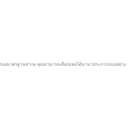
ราต่อรองมาตรฐานสากล คุณสามารถเลือกแทงได้นานาประการแบบอย่าง