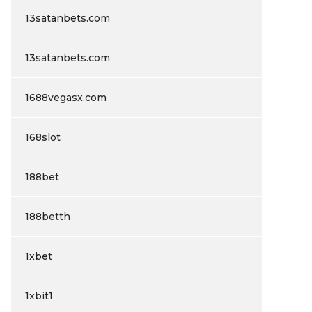
13satanbets.com
13satanbets.com
1688vegasx.com
168slot
188bet
188betth
1xbet
1xbit1